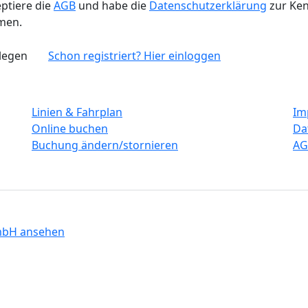
eptiere die
AGB
und habe die
Datenschutzerklärung
zur Ken
men.
legen
Schon registriert? Hier einloggen
Service
Re
Linien & Fahrplan
Im
Online buchen
Da
Buchung ändern/stornieren
AG
mbH ansehen