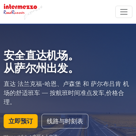
安全直达机场。
从萨尔州出发。
直达
法兰克福-哈恩
、
卢森堡
和
萨尔布吕肯
机
场的舒适班车 — 按航班时间准点发车,价格合
理。
立即预订
线路与时刻表