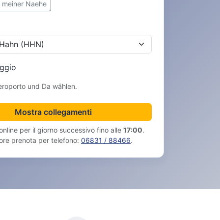
in meiner Naehe
aggio
Aeroporto und Da wählen.
Mostra collegamenti
nline per il giorno successivo fino alle
17:00
.
ore prenota per telefono:
06831 / 88466
.