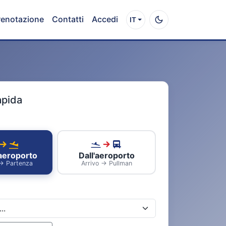
renotazione
Contatti
Accedi
IT
apida
'aeroporto
Dall'aeroporto
→ Partenza
Arrivo → Pullman